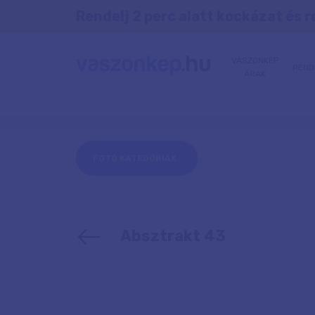
Rendelj 2 perc alatt kockázat és r
VÁSZONKÉP
REND
ÁRAK
FOTÓ KATEGÓRIÁK
Absztrakt 43