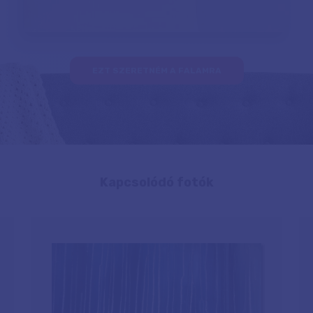
EZT SZERETNÉM A FALAMRA
Kapcsolódó fotók