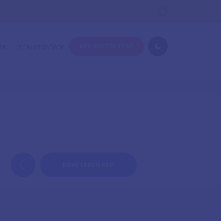
KÉP FELTÖLTÉSE
EK
ELÉRHETŐSÉGEK
KÖVETKEZŐ KÉP