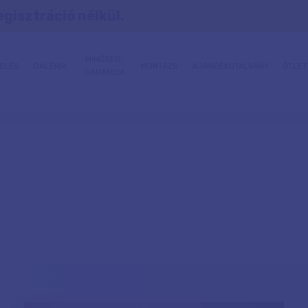
egisztráció nélkül.
MINŐSÉG,
ELÉS
GALÉRIA
MONTÁZS
AJÁNDÉKUTALVÁNY
ÖTLET
GARANCIA