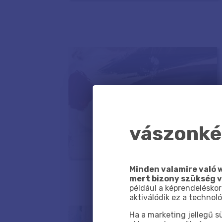
vászonkép
Minden valamire való w
mert bizony szükség 
például a képrendeléskor
aktiválódik ez a technoló
Ha a marketing jellegű 