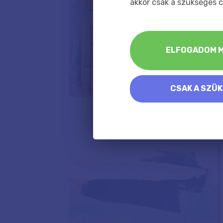
akkor csak a szükséges c
ELFOGADOM M
CSAK A SZÜ