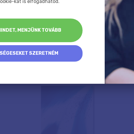
ookie-kat is elfogadhatod.
INDET, MENJÜNK TOVÁBB
KSÉGESEKET SZERETNÉM