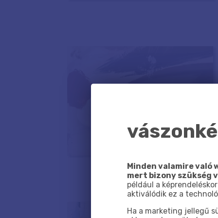
vászonkép
Minden valamire való w
mert bizony szükség 
például a képrendeléskor
aktiválódik ez a technoló
Ha a marketing jellegű 