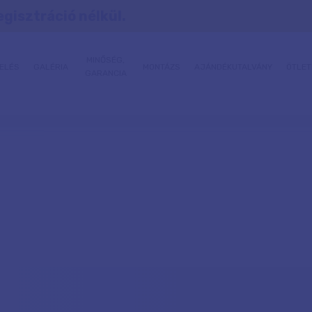
egisztráció nélkül.
MINŐSÉG,
ELÉS
GALÉRIA
MONTÁZS
AJÁNDÉKUTALVÁNY
ÖTLET
GARANCIA