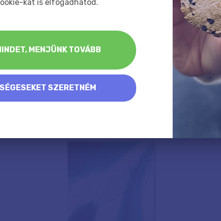
ookie-kat is elfogadhatod.
INDET, MENJÜNK TOVÁBB
KSÉGESEKET SZERETNÉM