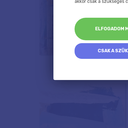
akkor csak a szükséges c
ELFOGADOM M
CSAK A SZÜ