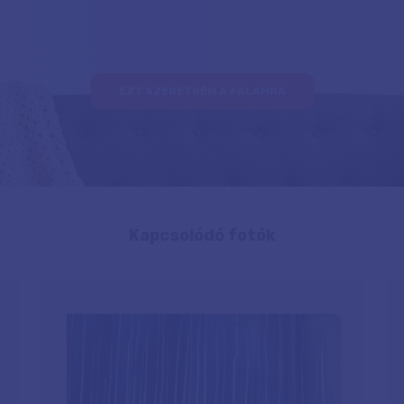
EZT SZERETNÉM A FALAMRA
Kapcsolódó fotók