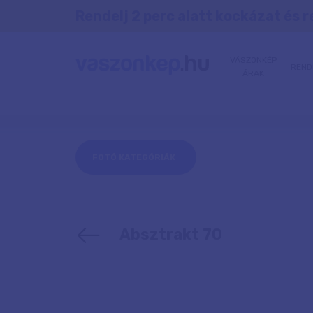
Rendelj 2 perc alatt kockázat és r
VÁSZONKÉP
REND
ÁRAK
FOTÓ KATEGÓRIÁK
Absztrakt 70