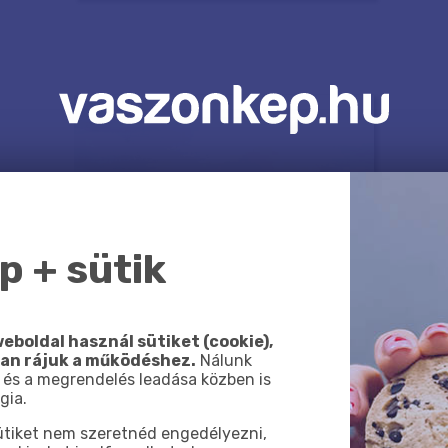
 + sütik
eboldal használ sütiket (cookie),
van rájuk a működéshez.
Nálunk
 és a megrendelés leadása közben is
gia.
sütiket nem szeretnéd engedélyezni,