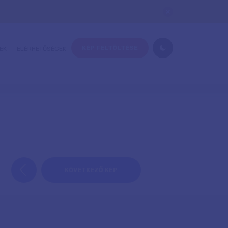
KÉP FELTÖLTÉSE
EK
ELÉRHETŐSÉGEK
KÖVETKEZŐ KÉP