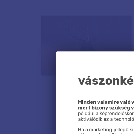
vászonkép
Minden valamire való w
mert bizony szükség 
például a képrendeléskor
aktiválódik ez a technoló
Ha a marketing jellegű 