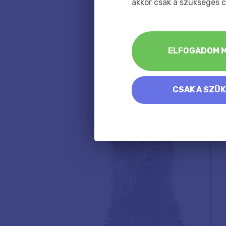
akkor csak a szükséges c
ELFOGADOM M
CSAK A SZÜ