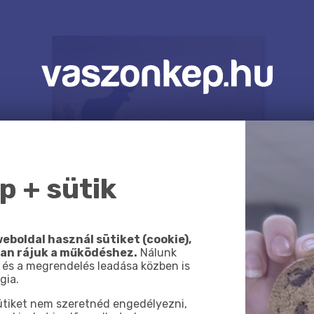
 + sütik
eboldal használ sütiket (cookie),
van rájuk a működéshez.
Nálunk
 és a megrendelés leadása közben is
gia.
sütiket nem szeretnéd engedélyezni,