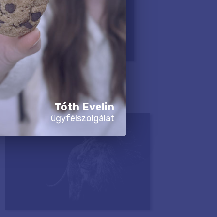
Tóth Evelin
ügyfélszolgálat