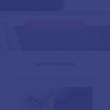
EZT SZERETNÉM A FALAMRA
Kapcsolódó fotók