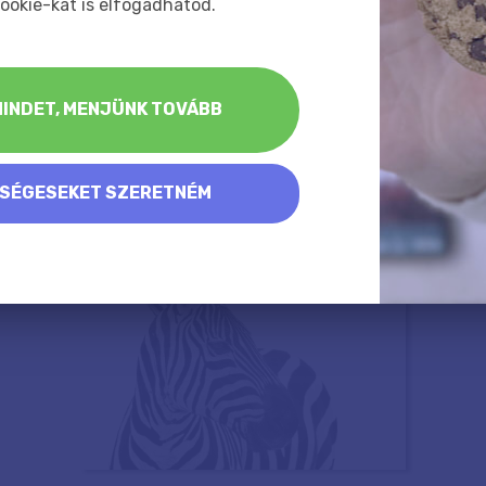
ookie-kat is elfogadhatod.
INDET, MENJÜNK TOVÁBB
KSÉGESEKET SZERETNÉM