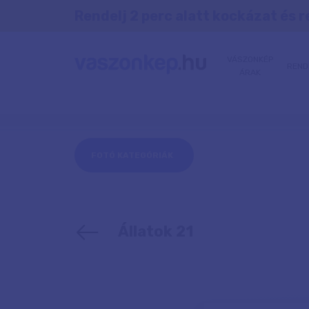
Rendelj 2 perc alatt kockázat és r
VÁSZONKÉP
REND
ÁRAK
FOTÓ KATEGÓRIÁK
Állatok 21