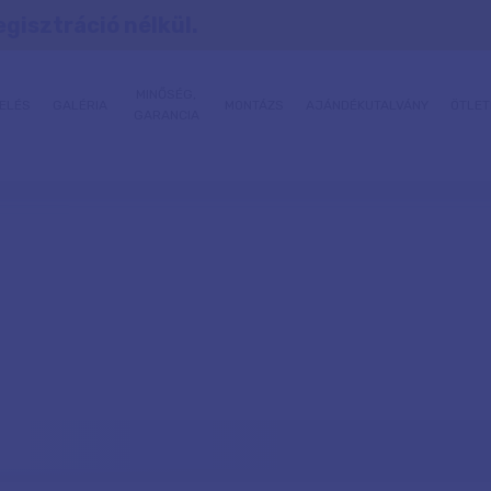
egisztráció nélkül.
MINŐSÉG,
ELÉS
GALÉRIA
MONTÁZS
AJÁNDÉKUTALVÁNY
ÖTLET
GARANCIA