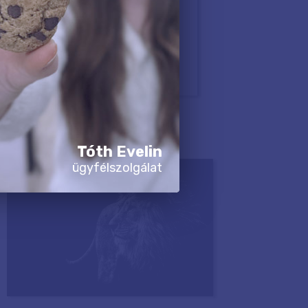
Tóth Evelin
ügyfélszolgálat