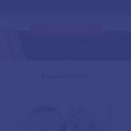
EZT SZERETNÉM A FALAMRA
Kapcsolódó fotók