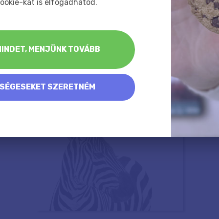
ookie-kat is elfogadhatod.
INDET, MENJÜNK TOVÁBB
KSÉGESEKET SZERETNÉM