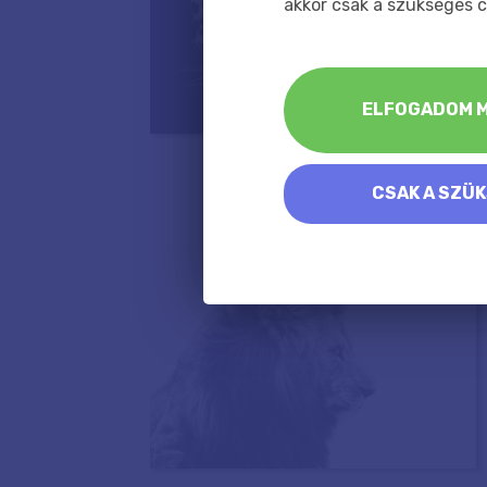
akkor csak a szükséges c
ELFOGADOM M
CSAK A SZÜ