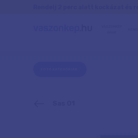
Rendelj 2 perc alatt kockázat és r
VÁSZONKÉP
REND
ÁRAK
FOTÓ KATEGÓRIÁK
Sas 01