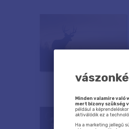
vászonkép
Minden valamire való w
mert bizony szükség 
például a képrendeléskor
aktiválódik ez a technoló
Ha a marketing jellegű 