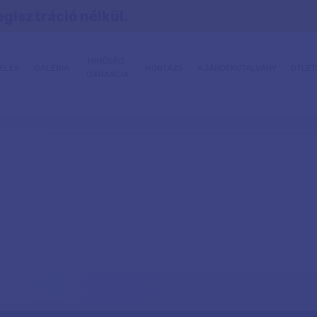
egisztráció nélkül.
MINŐSÉG,
ELÉS
GALÉRIA
MONTÁZS
AJÁNDÉKUTALVÁNY
ÖTLET
GARANCIA