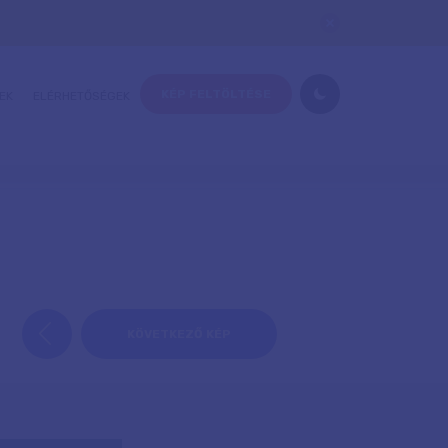
KÉP FELTÖLTÉSE
EK
ELÉRHETŐSÉGEK
KÖVETKEZŐ KÉP