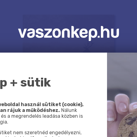
 + sütik
eboldal használ sütiket (cookie),
van rájuk a működéshez.
Nálunk
 és a megrendelés leadása közben is
gia.
sütiket nem szeretnéd engedélyezni,