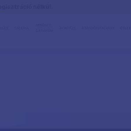
egisztráció nélkül.
MINŐSÉG,
ELÉS
GALÉRIA
MONTÁZS
AJÁNDÉKUTALVÁNY
ÖTLET
GARANCIA