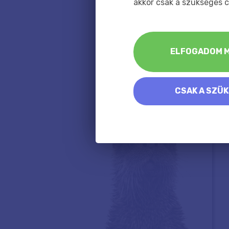
akkor csak a szükséges c
ELFOGADOM M
CSAK A SZÜ