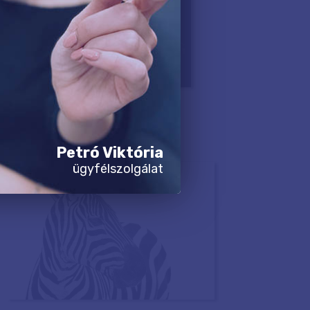
Petró Viktória
ügyfélszolgálat