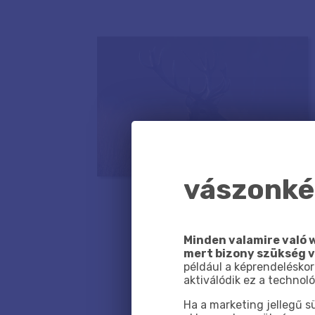
vászonkép
Minden valamire való w
mert bizony szükség 
például a képrendeléskor
aktiválódik ez a technoló
Ha a marketing jellegű 