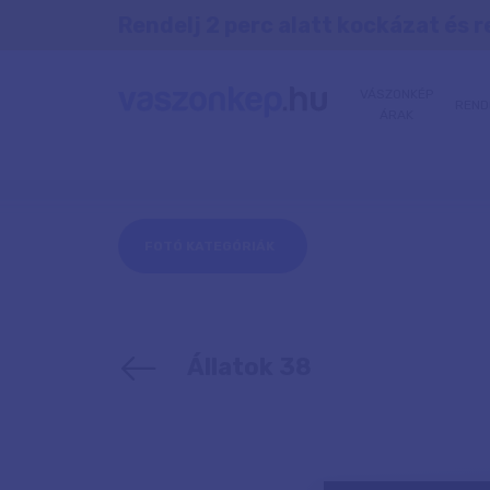
Rendelj 2 perc alatt kockázat és r
VÁSZONKÉP
REND
ÁRAK
FOTÓ KATEGÓRIÁK
Állatok 38