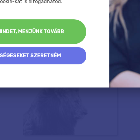
ookie-kat is elfogadhatod.
INDET, MENJÜNK TOVÁBB
KSÉGESEKET SZERETNÉM