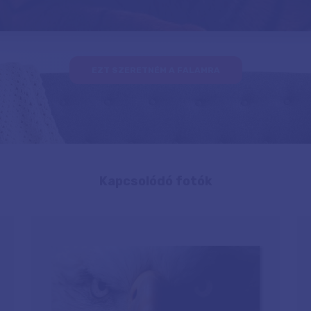
EZT SZERETNÉM A FALAMRA
Kapcsolódó fotók