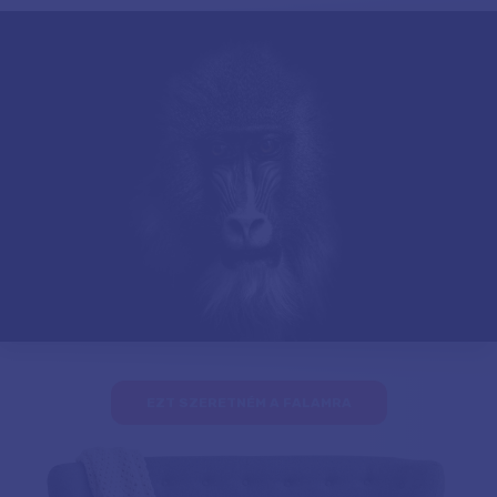
EZT SZERETNÉM A FALAMRA