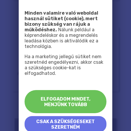
Minden valamire való weboldal
használ sütiket (cookie), mert
bizony szükség van rájuk a
működéshez.
Nálunk például a
képrendeléskor és a megrendelés
leadása közben is aktiválódik ez a
technológia.
Ha a marketing jellegű sütiket nem
szeretnéd engedélyezni, akkor csak
a szükséges cookie-kat is
elfogadhatod.
ELFOGADOM MINDET,
MENJÜNK TOVÁBB
CSAK A SZÜKSÉGESEKET
SZERETNÉM