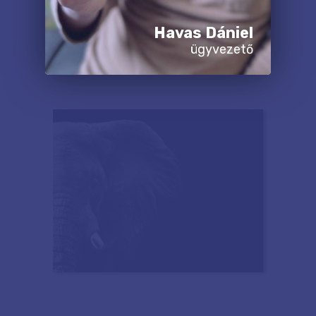
Havas Dániel
ügyvezető