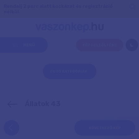
Rendelj 2 perc alatt kockázat és regisztráció
nélkül.
MENÜ
KÉP FELTÖLTÉSE
FOTÓ KATEGÓRIÁK
Állatok 43
KÖVETKEZŐ KÉP