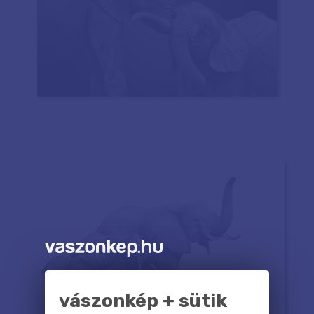
vászonkép + sütik