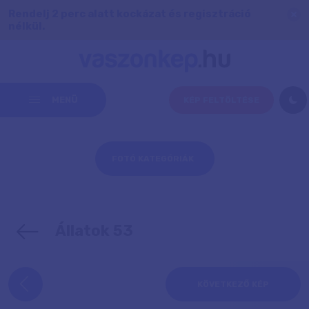
Rendelj 2 perc alatt kockázat és regisztráció
nélkül.
MENÜ
KÉP FELTÖLTÉSE
FOTÓ KATEGÓRIÁK
Állatok 53
KÖVETKEZŐ KÉP