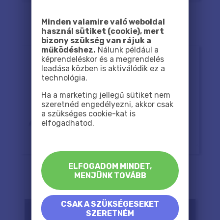
Minden valamire való weboldal
használ sütiket (cookie), mert
bizony szükség van rájuk a
működéshez.
Nálunk például a
képrendeléskor és a megrendelés
leadása közben is aktiválódik ez a
technológia.
Ha a marketing jellegű sütiket nem
szeretnéd engedélyezni, akkor csak
a szükséges cookie-kat is
elfogadhatod.
ELFOGADOM MINDET,
MENJÜNK TOVÁBB
CSAK A SZÜKSÉGESEKET
SZERETNÉM