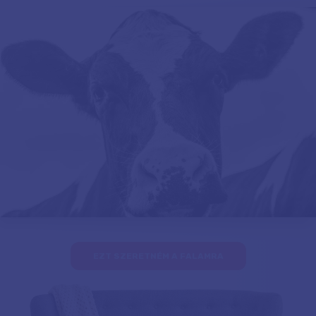
EZT SZERETNÉM A FALAMRA