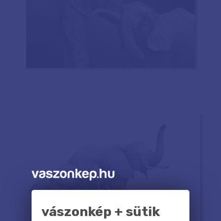
vászonkép + sütik