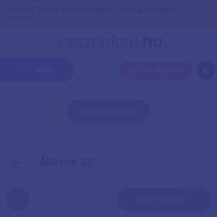
Rendelj 2 perc alatt kockázat és regisztráció
nélkül.
MENÜ
KÉP FELTÖLTÉSE
FOTÓ KATEGÓRIÁK
Állatok 23
KÖVETKEZŐ KÉP