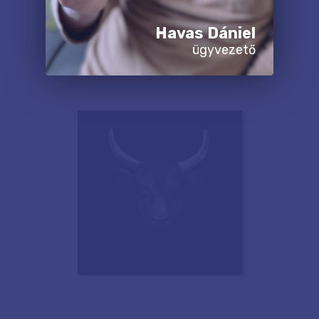
Havas Dániel
ügyvezető