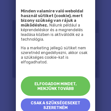
Minden valamire való weboldal
használ sütiket (cookie), mert
bizony szükség van rájuk a
működéshez.
Nálunk például a
képrendeléskor és a megrendelés
leadása közben is aktiválódik ez a
technológia.
Ha a marketing jellegű sütiket nem
szeretnéd engedélyezni, akkor csak
a szükséges cookie-kat is
elfogadhatod.
ELFOGADOM MINDET,
MENJÜNK TOVÁBB
CSAK A SZÜKSÉGESEKET
SZERETNÉM