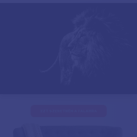
EZT SZERETNÉM A FALAMRA