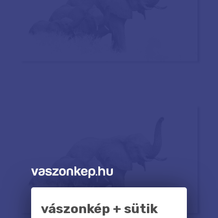
vászonkép + sütik