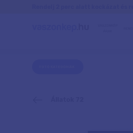
Rendelj 2 perc alatt kockázat és r
VÁSZONKÉP
REND
ÁRAK
FOTÓ KATEGÓRIÁK
Állatok 72