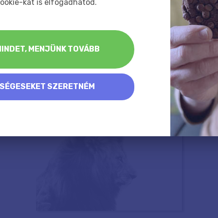
ookie-kat is elfogadhatod.
INDET, MENJÜNK TOVÁBB
KSÉGESEKET SZERETNÉM