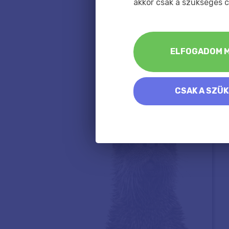
akkor csak a szükséges c
ELFOGADOM M
CSAK A SZÜ