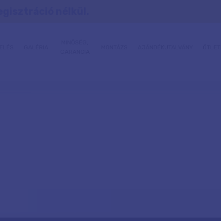
egisztráció nélkül.
MINŐSÉG,
ELÉS
GALÉRIA
MONTÁZS
AJÁNDÉKUTALVÁNY
ÖTLET
GARANCIA