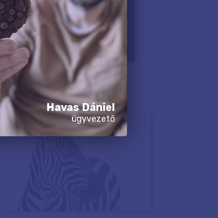
Havas Dániel
ügyvezető