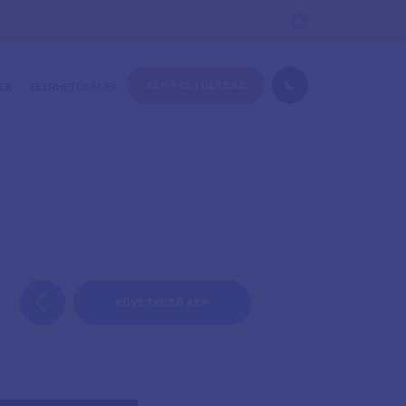
KÉP FELTÖLTÉSE
EK
ELÉRHETŐSÉGEK
KÖVETKEZŐ KÉP