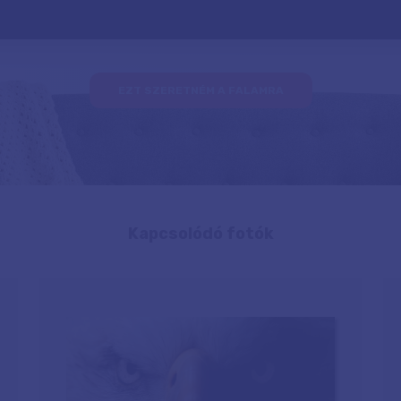
EZT SZERETNÉM A FALAMRA
Kapcsolódó fotók