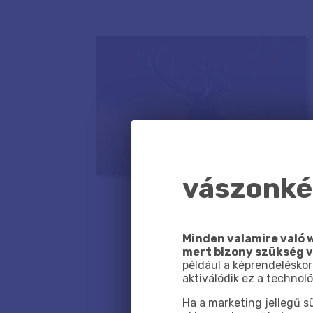
vászonkép
Minden valamire való w
mert bizony szükség 
például a képrendeléskor
aktiválódik ez a technoló
Ha a marketing jellegű 