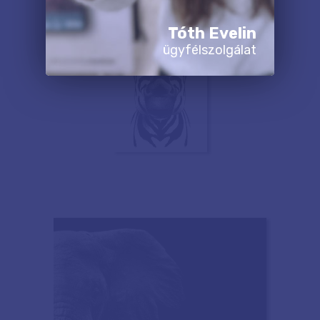
Tóth Evelin
ügyfélszolgálat