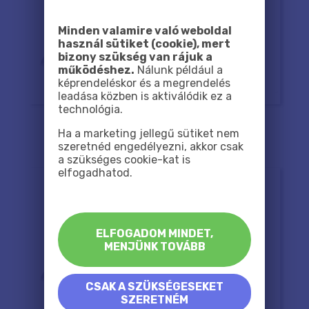
Minden valamire való weboldal
használ sütiket (cookie), mert
bizony szükség van rájuk a
működéshez.
Nálunk például a
képrendeléskor és a megrendelés
leadása közben is aktiválódik ez a
technológia.
Ha a marketing jellegű sütiket nem
szeretnéd engedélyezni, akkor csak
a szükséges cookie-kat is
elfogadhatod.
ELFOGADOM MINDET,
MENJÜNK TOVÁBB
CSAK A SZÜKSÉGESEKET
SZERETNÉM