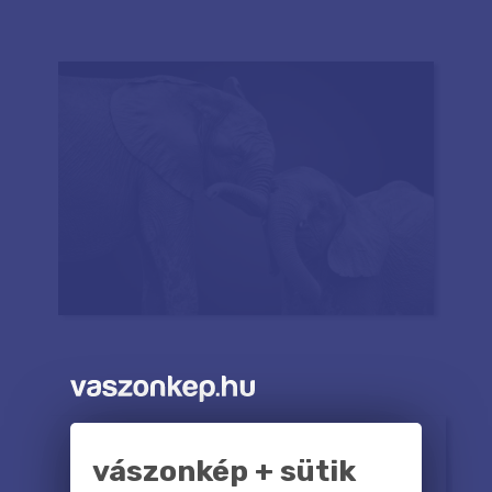
vászonkép + sütik