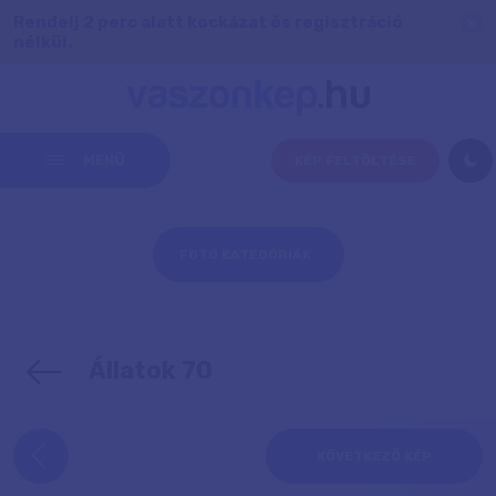
Rendelj 2 perc alatt kockázat és regisztráció
nélkül.
MENÜ
KÉP FELTÖLTÉSE
FOTÓ KATEGÓRIÁK
Állatok 70
KÖVETKEZŐ KÉP