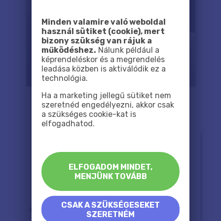
Minden valamire való weboldal
használ sütiket (cookie), mert
bizony szükség van rájuk a
működéshez.
Nálunk például a
képrendeléskor és a megrendelés
leadása közben is aktiválódik ez a
technológia.
Ha a marketing jellegű sütiket nem
szeretnéd engedélyezni, akkor csak
a szükséges cookie-kat is
elfogadhatod.
ELFOGADOM MINDET,
MENJÜNK TOVÁBB
CSAK A SZÜKSÉGESEKET
SZERETNÉM