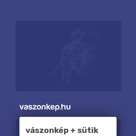
vászonkép + sütik