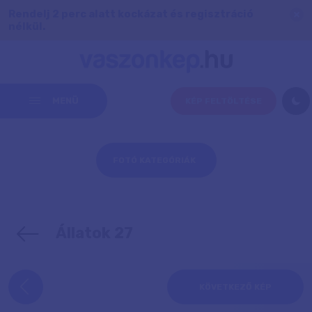
Rendelj 2 perc alatt kockázat és regisztráció
nélkül.
MENÜ
KÉP FELTÖLTÉSE
FOTÓ KATEGÓRIÁK
Állatok 27
KÖVETKEZŐ KÉP