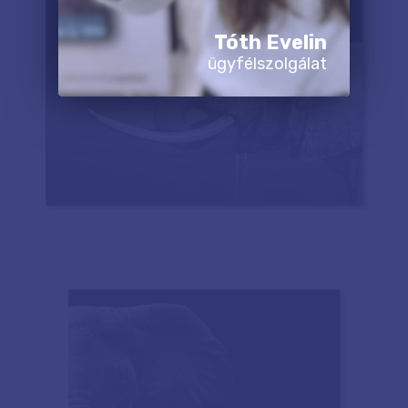
Tóth Evelin
ügyfélszolgálat