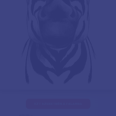
EZT SZERETNÉM A FALAMRA