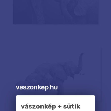
vászonkép + sütik