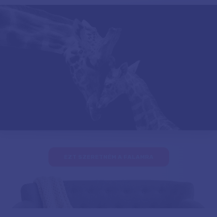
EZT SZERETNÉM A FALAMRA