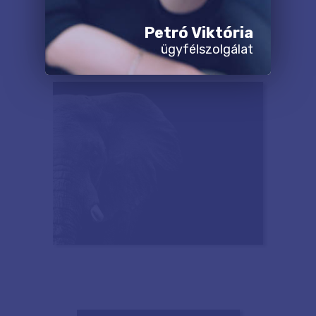
Petró Viktória
ügyfélszolgálat