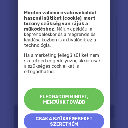
Minden valamire való weboldal
használ sütiket (cookie), mert
bizony szükség van rájuk a
működéshez.
Nálunk például a
képrendeléskor és a megrendelés
leadása közben is aktiválódik ez a
technológia.
Ha a marketing jellegű sütiket nem
szeretnéd engedélyezni, akkor csak
a szükséges cookie-kat is
elfogadhatod.
ELFOGADOM MINDET,
MENJÜNK TOVÁBB
CSAK A SZÜKSÉGESEKET
SZERETNÉM