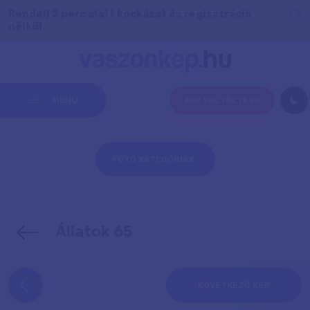
Rendelj 2 perc alatt kockázat és regisztráció
nélkül.
MENÜ
KÉP FELTÖLTÉSE
FOTÓ KATEGÓRIÁK
Állatok 65
KÖVETKEZŐ KÉP