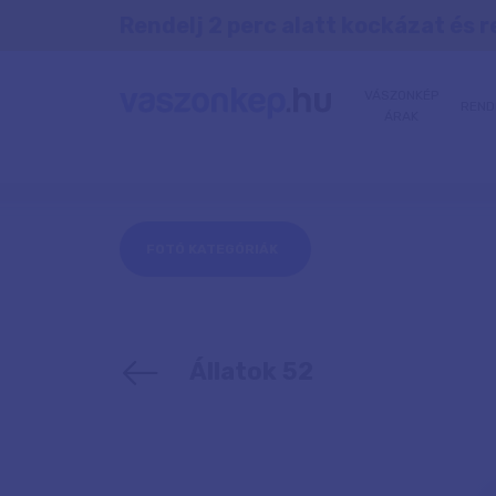
Rendelj 2 perc alatt kockázat és r
VÁSZONKÉP
REND
ÁRAK
FOTÓ KATEGÓRIÁK
Állatok 52