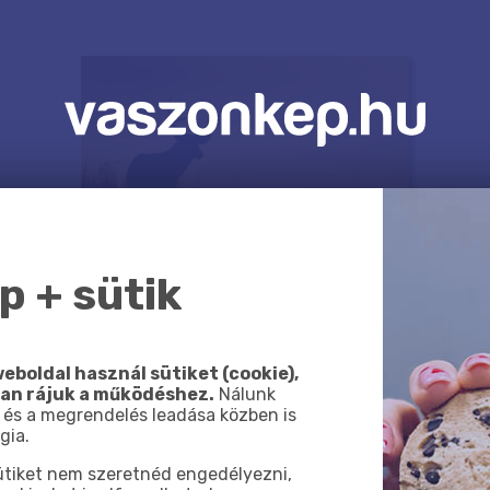
 + sütik
eboldal használ sütiket (cookie),
van rájuk a működéshez.
Nálunk
 és a megrendelés leadása közben is
gia.
sütiket nem szeretnéd engedélyezni,