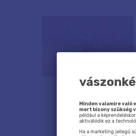
vászonkép
Minden valamire való w
mert bizony szükség 
például a képrendeléskor
aktiválódik ez a technoló
Ha a marketing jellegű 