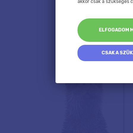
akkor csak a szükséges c
ELFOGADOM M
CSAK A SZÜ