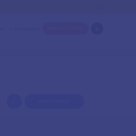
KÉP FELTÖLTÉSE
EK
ELÉRHETŐSÉGEK
KÖVETKEZŐ KÉP