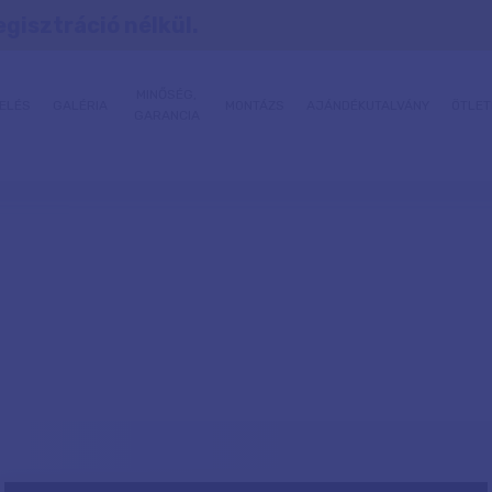
egisztráció nélkül.
MINŐSÉG,
ELÉS
GALÉRIA
MONTÁZS
AJÁNDÉKUTALVÁNY
ÖTLET
GARANCIA