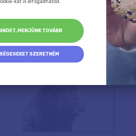
ookie-kat is elfogadhatod.
INDET, MENJÜNK TOVÁBB
KSÉGESEKET SZERETNÉM