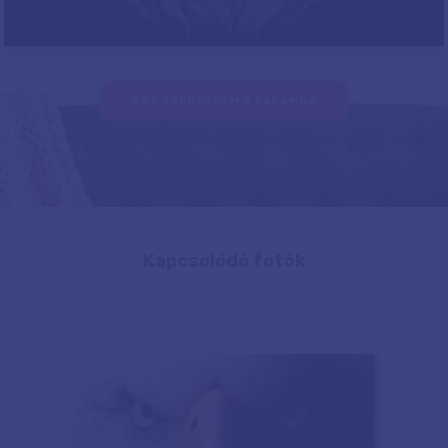
EZT SZERETNÉM A FALAMRA
Kapcsolódó fotók