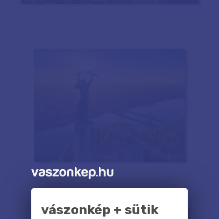
vászonkép + sütik