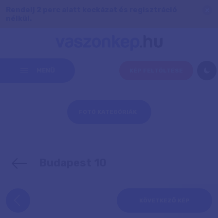
Rendelj 2 perc alatt kockázat és regisztráció
nélkül.
MENÜ
KÉP FELTÖLTÉSE
FOTÓ KATEGÓRIÁK
Budapest 10
KÖVETKEZŐ KÉP