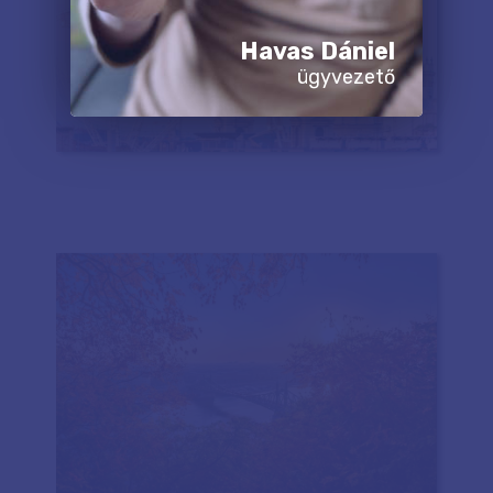
Havas Dániel
ügyvezető