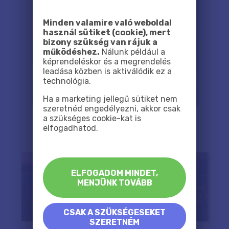
Minden valamire való weboldal
használ sütiket (cookie), mert
bizony szükség van rájuk a
működéshez.
Nálunk például a
képrendeléskor és a megrendelés
leadása közben is aktiválódik ez a
technológia.
Ha a marketing jellegű sütiket nem
szeretnéd engedélyezni, akkor csak
a szükséges cookie-kat is
elfogadhatod.
ELFOGADOM MINDET,
MENJÜNK TOVÁBB
CSAK A SZÜKSÉGESEKET
SZERETNÉM