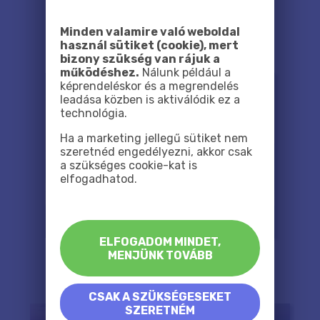
Minden valamire való weboldal
használ sütiket (cookie), mert
bizony szükség van rájuk a
működéshez.
Nálunk például a
képrendeléskor és a megrendelés
leadása közben is aktiválódik ez a
technológia.
Ha a marketing jellegű sütiket nem
szeretnéd engedélyezni, akkor csak
a szükséges cookie-kat is
elfogadhatod.
ELFOGADOM MINDET,
MENJÜNK TOVÁBB
CSAK A SZÜKSÉGESEKET
SZERETNÉM