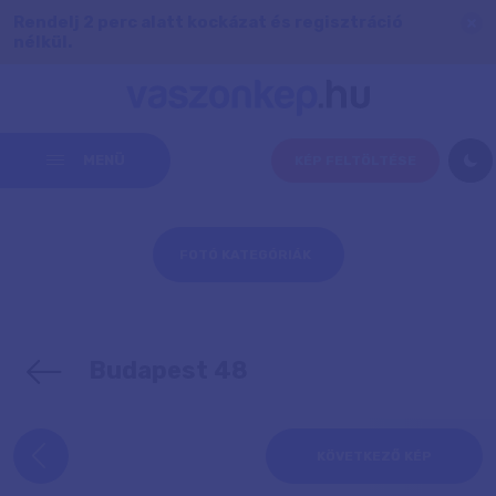
Rendelj 2 perc alatt kockázat és regisztráció
nélkül.
MENÜ
KÉP FELTÖLTÉSE
FOTÓ KATEGÓRIÁK
Budapest 48
KÖVETKEZŐ KÉP