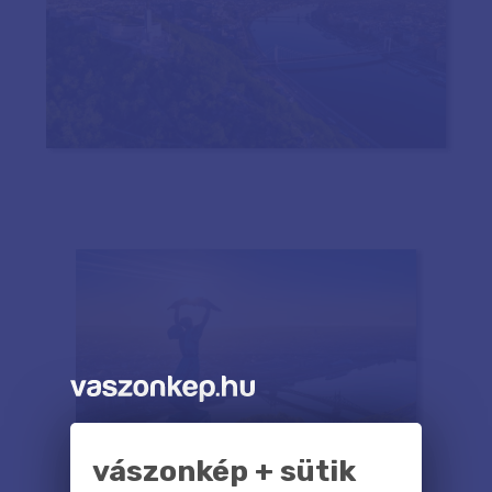
vászonkép + sütik