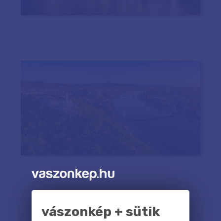
vászonkép + sütik