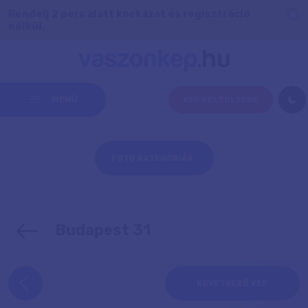
Rendelj 2 perc alatt kockázat és regisztráció
nélkül.
MENÜ
KÉP FELTÖLTÉSE
FOTÓ KATEGÓRIÁK
Budapest 31
KÖVETKEZŐ KÉP