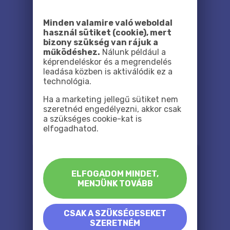
Minden valamire való weboldal
használ sütiket (cookie), mert
bizony szükség van rájuk a
működéshez.
Nálunk például a
képrendeléskor és a megrendelés
leadása közben is aktiválódik ez a
technológia.
Ha a marketing jellegű sütiket nem
szeretnéd engedélyezni, akkor csak
a szükséges cookie-kat is
elfogadhatod.
ELFOGADOM MINDET,
MENJÜNK TOVÁBB
CSAK A SZÜKSÉGESEKET
SZERETNÉM