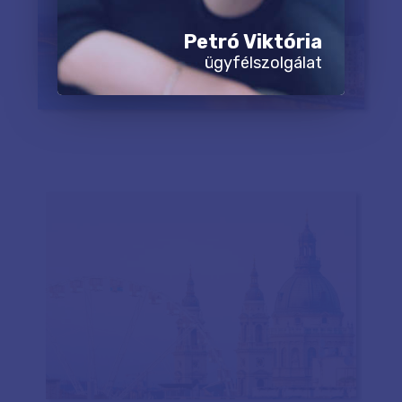
Petró Viktória
ügyfélszolgálat