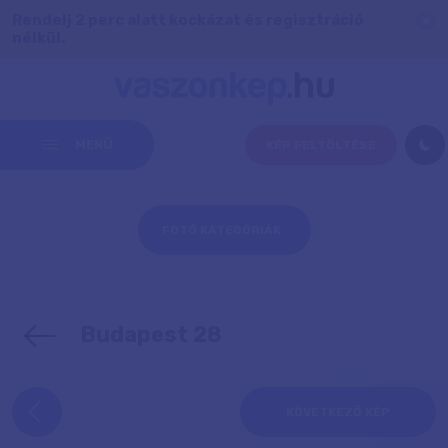
Rendelj 2 perc alatt kockázat és regisztráció
nélkül.
MENÜ
KÉP FELTÖLTÉSE
FOTÓ KATEGÓRIÁK
Budapest 28
KÖVETKEZŐ KÉP