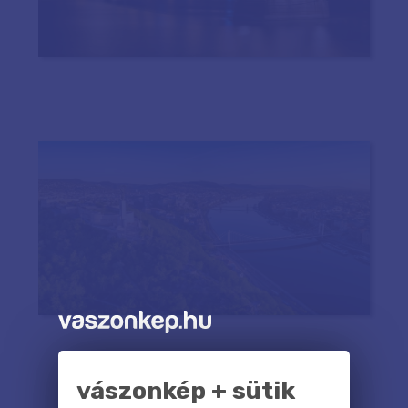
vászonkép + sütik