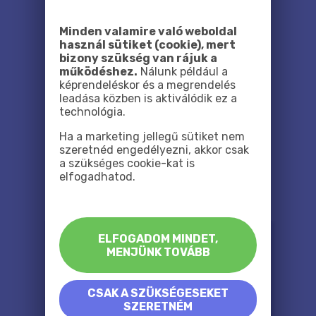
Minden valamire való weboldal
használ sütiket (cookie), mert
bizony szükség van rájuk a
működéshez.
Nálunk például a
képrendeléskor és a megrendelés
leadása közben is aktiválódik ez a
technológia.
Ha a marketing jellegű sütiket nem
szeretnéd engedélyezni, akkor csak
a szükséges cookie-kat is
elfogadhatod.
ELFOGADOM MINDET,
MENJÜNK TOVÁBB
CSAK A SZÜKSÉGESEKET
SZERETNÉM