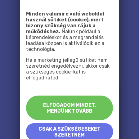
Minden valamire való weboldal
használ sütiket (cookie), mert
bizony szükség van rájuk a
működéshez.
Nálunk például a
képrendeléskor és a megrendelés
leadása közben is aktiválódik ez a
technológia.
Ha a marketing jellegű sütiket nem
szeretnéd engedélyezni, akkor csak
a szükséges cookie-kat is
elfogadhatod.
ELFOGADOM MINDET,
MENJÜNK TOVÁBB
CSAK A SZÜKSÉGESEKET
SZERETNÉM