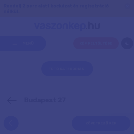
Rendelj 2 perc alatt kockázat és regisztráció
nélkül.
MENÜ
KÉP FELTÖLTÉSE
FOTÓ KATEGÓRIÁK
Budapest 27
KÖVETKEZŐ KÉP