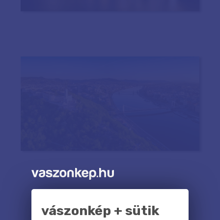
vászonkép + sütik