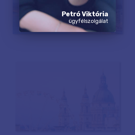
Petró Viktória
ügyfélszolgálat