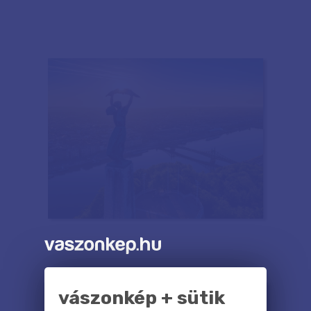
vászonkép + sütik