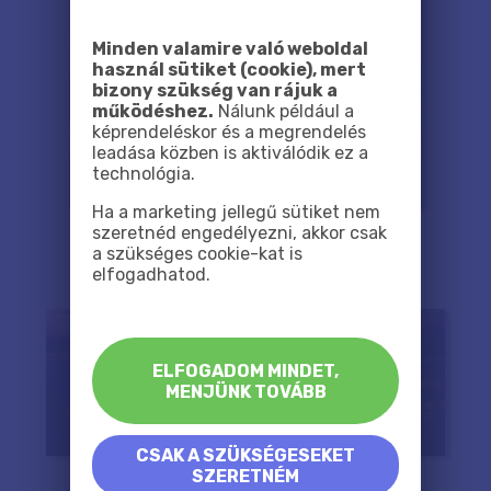
Minden valamire való weboldal
használ sütiket (cookie), mert
bizony szükség van rájuk a
működéshez.
Nálunk például a
képrendeléskor és a megrendelés
leadása közben is aktiválódik ez a
technológia.
Ha a marketing jellegű sütiket nem
szeretnéd engedélyezni, akkor csak
a szükséges cookie-kat is
elfogadhatod.
ELFOGADOM MINDET,
MENJÜNK TOVÁBB
CSAK A SZÜKSÉGESEKET
SZERETNÉM