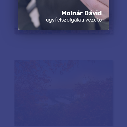
Molnár Dávid
ügyfélszolgálati vezető