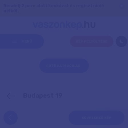
Rendelj 2 perc alatt kockázat és regisztráció
nélkül.
MENÜ
KÉP FELTÖLTÉSE
FOTÓ KATEGÓRIÁK
Budapest 19
KÖVETKEZŐ KÉP