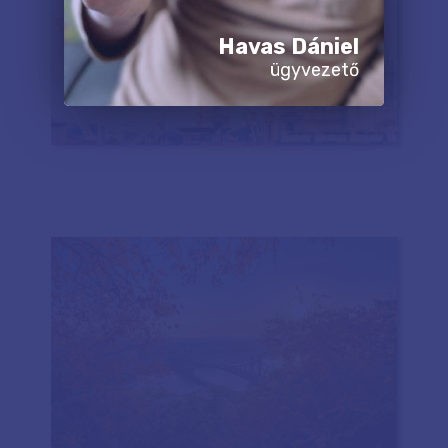
Havas Dániel
ügyvezető