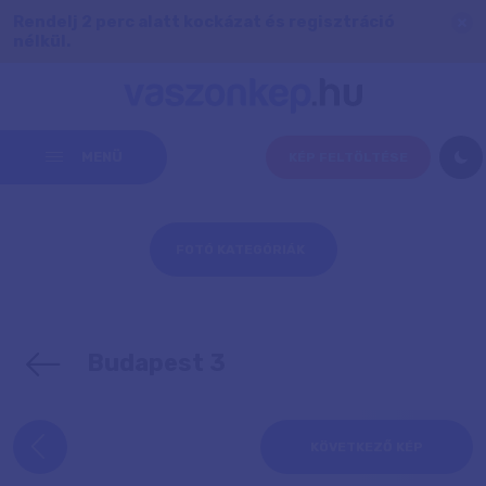
Rendelj 2 perc alatt kockázat és regisztráció
nélkül.
MENÜ
KÉP FELTÖLTÉSE
FOTÓ KATEGÓRIÁK
Budapest 3
KÖVETKEZŐ KÉP