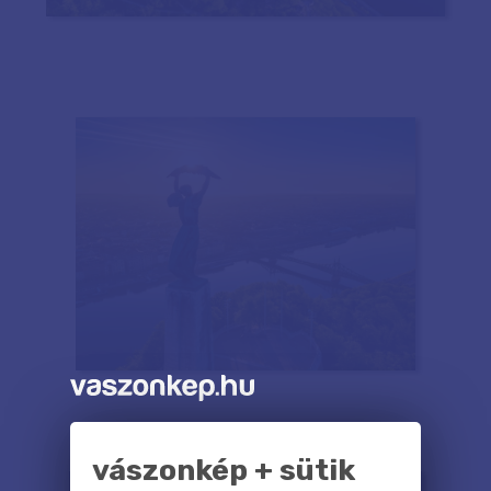
vászonkép + sütik