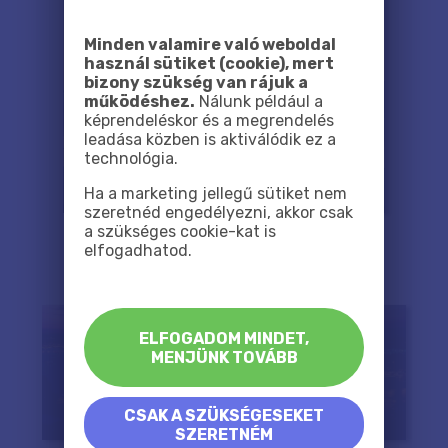
Minden valamire való weboldal
használ sütiket (cookie), mert
bizony szükség van rájuk a
működéshez.
Nálunk például a
képrendeléskor és a megrendelés
leadása közben is aktiválódik ez a
technológia.
Ha a marketing jellegű sütiket nem
szeretnéd engedélyezni, akkor csak
a szükséges cookie-kat is
elfogadhatod.
ELFOGADOM MINDET,
MENJÜNK TOVÁBB
CSAK A SZÜKSÉGESEKET
SZERETNÉM