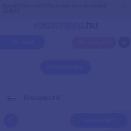
Rendelj 2 perc alatt kockázat és regisztráció
nélkül.
MENÜ
KÉP FELTÖLTÉSE
FOTÓ KATEGÓRIÁK
Budapest 5
KÖVETKEZŐ KÉP