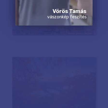
Vörös Tamás
vászonkép feszítés