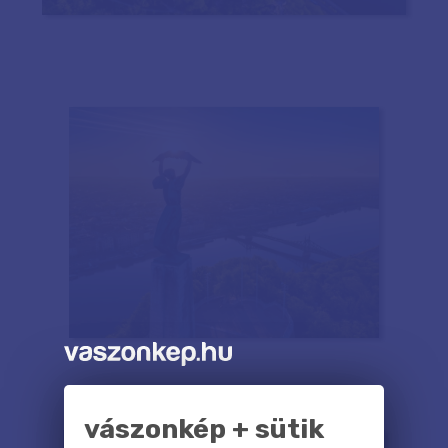
vászonkép + sütik