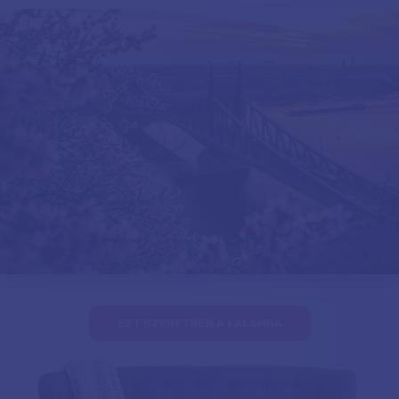
EZT SZERETNÉM A FALAMRA