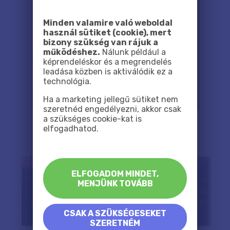
Minden valamire való weboldal
használ sütiket (cookie), mert
bizony szükség van rájuk a
működéshez.
Nálunk például a
képrendeléskor és a megrendelés
leadása közben is aktiválódik ez a
technológia.
Ha a marketing jellegű sütiket nem
szeretnéd engedélyezni, akkor csak
a szükséges cookie-kat is
elfogadhatod.
ELFOGADOM MINDET,
MENJÜNK TOVÁBB
CSAK A SZÜKSÉGESEKET
SZERETNÉM