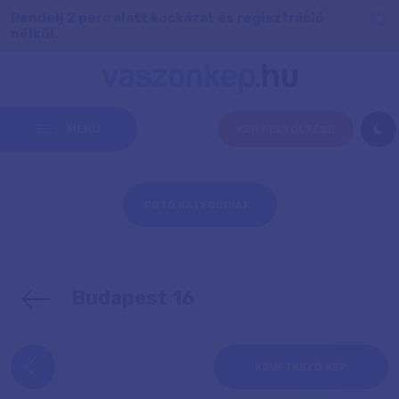
Rendelj 2 perc alatt kockázat és regisztráció
nélkül.
MENÜ
KÉP FELTÖLTÉSE
FOTÓ KATEGÓRIÁK
Budapest 16
KÖVETKEZŐ KÉP