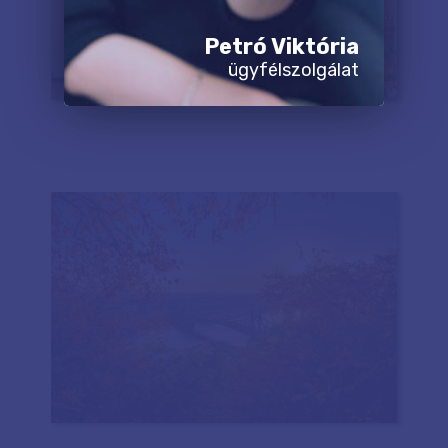
Petró Viktória
ügyfélszolgálat