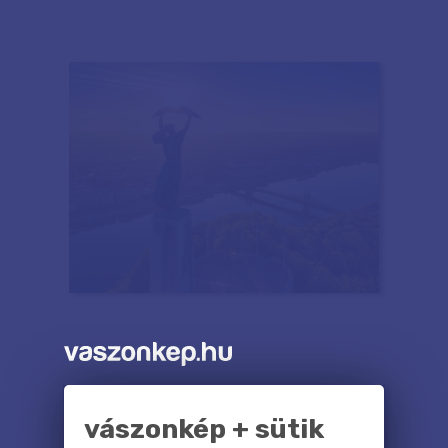
vászonkép + sütik