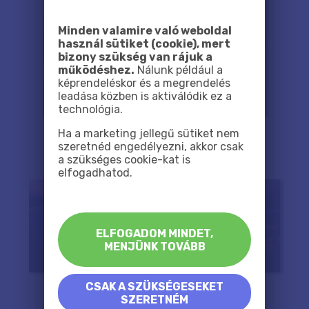
Minden valamire való weboldal
használ sütiket (cookie), mert
bizony szükség van rájuk a
működéshez.
Nálunk például a
képrendeléskor és a megrendelés
leadása közben is aktiválódik ez a
technológia.
Ha a marketing jellegű sütiket nem
szeretnéd engedélyezni, akkor csak
a szükséges cookie-kat is
elfogadhatod.
ELFOGADOM MINDET,
MENJÜNK TOVÁBB
CSAK A SZÜKSÉGESEKET
SZERETNÉM