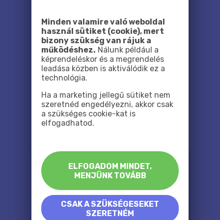
Minden valamire való weboldal
használ sütiket (cookie), mert
bizony szükség van rájuk a
működéshez.
Nálunk például a
képrendeléskor és a megrendelés
leadása közben is aktiválódik ez a
technológia.
Ha a marketing jellegű sütiket nem
szeretnéd engedélyezni, akkor csak
a szükséges cookie-kat is
elfogadhatod.
ELFOGADOM MINDET,
MENJÜNK TOVÁBB
CSAK A SZÜKSÉGESEKET
SZERETNÉM