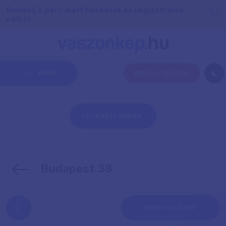
Rendelj 2 perc alatt kockázat és regisztráció
nélkül.
MENÜ
KÉP FELTÖLTÉSE
FOTÓ KATEGÓRIÁK
Budapest 38
KÖVETKEZŐ KÉP