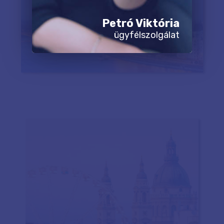
Petró Viktória
ügyfélszolgálat