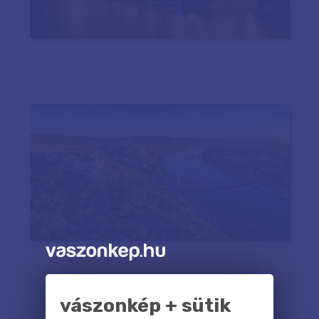
vászonkép + sütik