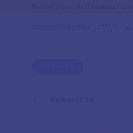
Rendelj 2 perc alatt kockázat és r
VÁSZONKÉP
REND
ÁRAK
FOTÓ KATEGÓRIÁK
Budapest 43